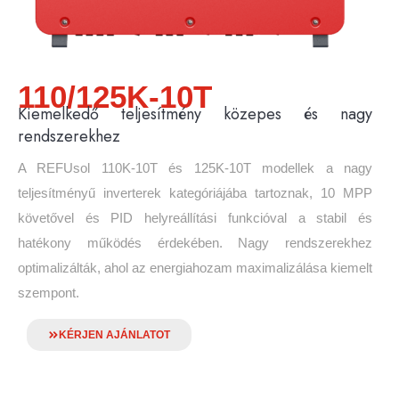
110/125K-10T
Kiemelkedő teljesítmény közepes és nagy
rendszerekhez
A REFUsol 110K-10T és 125K-10T modellek a nagy
teljesítményű inverterek kategóriájába tartoznak, 10 MPP
követővel és PID helyreállítási funkcióval a stabil és
hatékony működés érdekében. Nagy rendszerekhez
optimalizálták, ahol az energiahozam maximalizálása kiemelt
szempont.
KÉRJEN AJÁNLATOT