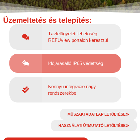
Üzemeltetés és telepítés:
Távfelügyeleti lehetőség
REFUview portálon keresztül
Időjárásálló IP65 védettség
Könnyű integráció nagy
rendszerekbe
MŰSZAKI ADATLAP LETÖLTÉSE
HASZNÁLATI ÚTMUTATÓ LETÖLTÉSE