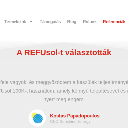
Termékeink
Támogatás
Blog
Rólunk
Referenciák
A REFUsol-t választották
termékek találkoznak kiemelkedő ügyfélélménnyel. Már
rtnerek vagyunk. A műszaki és ügyféltámogatás pedig k
Prosilio Tech